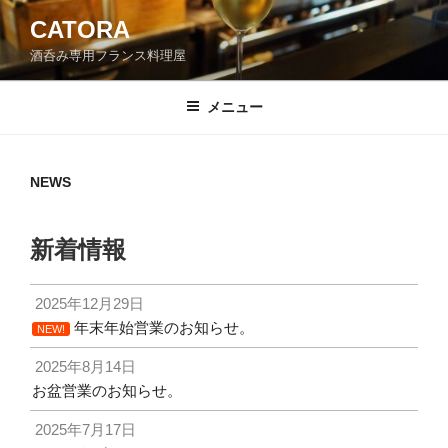
コ
CATORA
ン
酒呑み専用フランス料理屋
テ
ン
ツ
メニュー
へ
ス
キ
NEWS
ッ
プ
新着情報
2025年12月29日
年末年始営業のお知らせ。
NEW!
2025年8月14日
お盆営業のお知らせ。
2025年7月17日